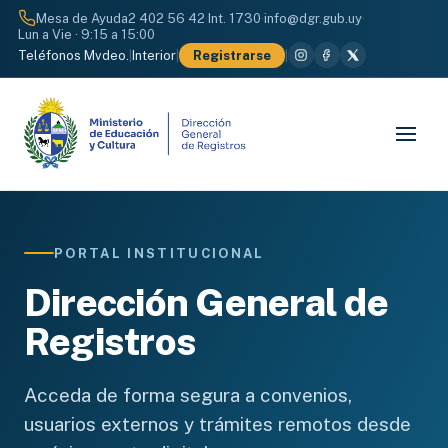
Mesa de Ayuda
2 402 56 42
·
Int. 1730
·
info@dgr.gub.uy
·
Lun a Vie · 9:15 a 15:00
Teléfonos Mvdeo.
|
Interior
|
Registrarse
|
PORTAL INSTITUCIONAL
Dirección General de
Registros
Acceda de forma segura a convenios,
usuarios externos y trámites remotos desde