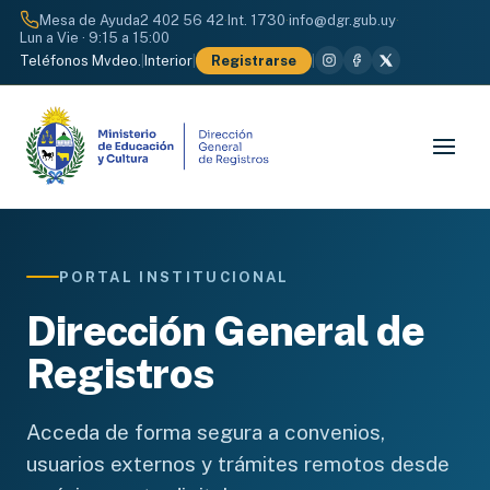
Mesa de Ayuda
2 402 56 42
·
Int. 1730
·
info@dgr.gub.uy
·
Lun a Vie · 9:15 a 15:00
Teléfonos Mvdeo.
|
Interior
|
Registrarse
|
PORTAL INSTITUCIONAL
Dirección General de
Registros
Acceda de forma segura a convenios,
usuarios externos y trámites remotos desde